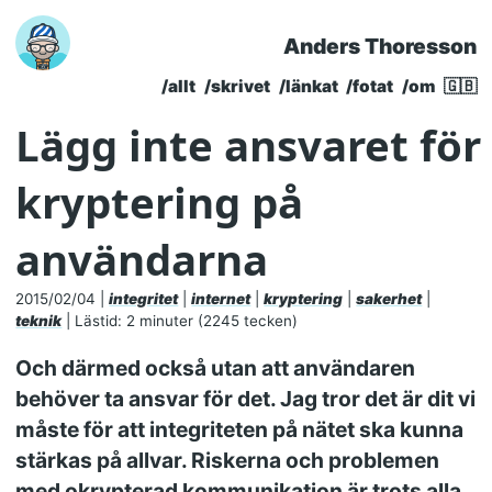
Anders Thoresson
Skip to main content
/allt
/skrivet
/länkat
/fotat
/om
🇬🇧
Top level navigatio
Lägg inte ansvaret för
kryptering på
användarna
2015/02/04
|
integritet
|
internet
|
kryptering
|
sakerhet
|
teknik
| Lästid: 2 minuter (2245 tecken)
Och därmed också utan att användaren
behöver ta ansvar för det. Jag tror det är dit vi
måste för att integriteten på nätet ska kunna
stärkas på allvar. Riskerna och problemen
med okrypterad kommunikation är trots alla