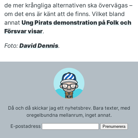
de mer krångliga alternativen ska övervägas –
om det ens är känt att de finns. Vilket bland
annat
Ung Pirats demonstration på Folk och
Försvar visar
.
Foto:
David Dennis
.
Då och då skickar jag ett nyhetsbrev. Bara texter, med
oregelbundna mellanrum, inget annat.
E-postadress