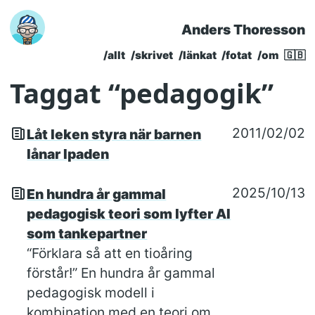
Anders Thoresson
Skip to main content
/allt
/skrivet
/länkat
/fotat
/om
🇬🇧
Top level navigatio
Taggat “pedagogik”
2011/02/02
Låt leken styra när barnen
lånar Ipaden
2025/10/13
En hundra år gammal
pedagogisk teori som lyfter AI
som tankepartner
“Förklara så att en tioåring
förstår!” En hundra år gammal
pedagogisk modell i
kombination med en teori om