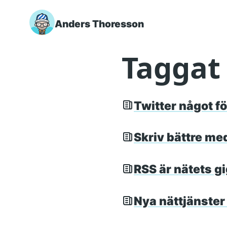
Anders Thoresson
Skip to main content
Taggat 
Twitter något f
Skriv bättre me
RSS är nätets g
Nya nättjänster