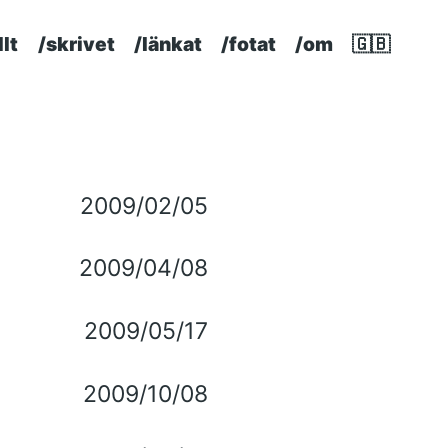
llt
/skrivet
/länkat
/fotat
/om
🇬🇧
p level navigation menu
2009/02/05
2009/04/08
2009/05/17
2009/10/08