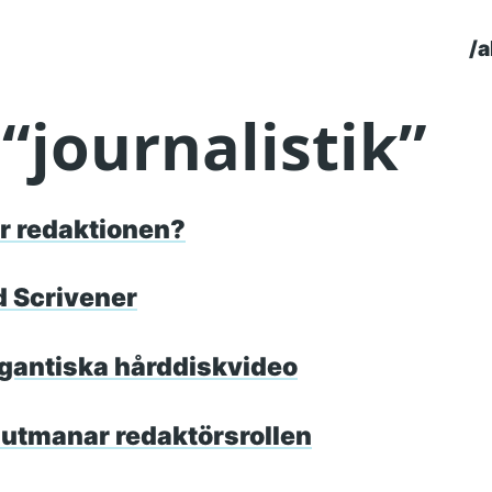
/a
To
“journalistik”
ör redaktionen?
d Scrivener
igantiska hårddiskvideo
 utmanar redaktörsrollen