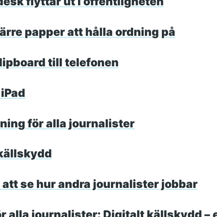
sk flyttar ut i offentligheten
ärre papper att hålla ordning på
ipboard till telefonen
 iPad
ning för alla journalister
 källskydd
att se hur andra journalister jobbar
 alla journalister: Digitalt källskydd – 