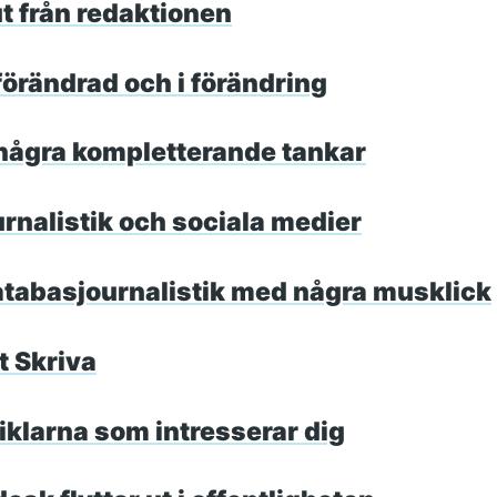
t från redaktionen
 förändrad och i förändring
- några kompletterande tankar
urnalistik och sociala medier
atabasjournalistik med några musklick
tt Skriva
rtiklarna som intresserar dig