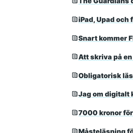
The Guardians de
iPad, Upad och f
Snart kommer Fl
Att skriva på en
Obligatorisk läs
Jag om digitalt
7000 kronor för 
Måsteläsning för