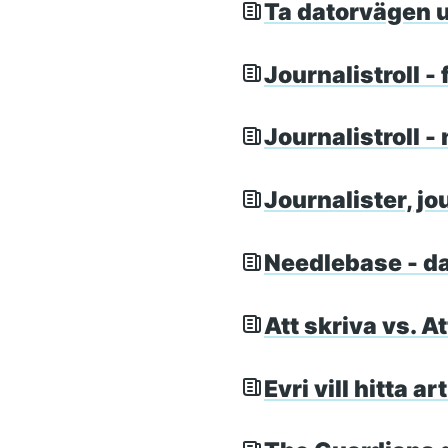
Ta datorvägen u
Journalistroll -
Journalistroll 
Journalister, jo
Needlebase - d
Att skriva vs. A
Evri vill hitta a