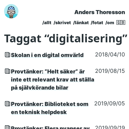
Anders Thoresson
Skip to main content
/allt
/skrivet
/länkat
/fotat
/om
🇬🇧
Top level navigatio
Taggat “digitalisering”
2018/04/10
Skolan i en digital omvärld
2019/08/15
Provtänker: ”Helt säker” är
inte ett relevant krav att ställa
på självkörande bilar
2019/09/05
Provtänker: Biblioteket som
en teknisk helpdesk
2019/09/19
Provtänker: Flera nyanser av