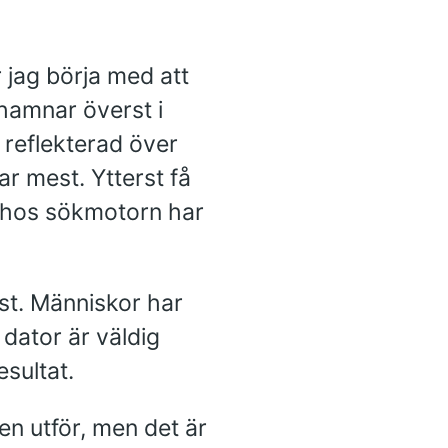
r jag börja med att
hamnar överst i
 reflekterad över
ar mest. Ytterst få
e hos sökmotorn har
t. Människor har
 dator är väldig
sultat.
en utför, men det är