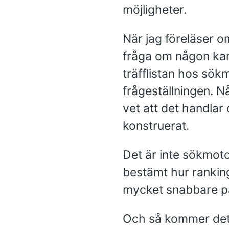
möjligheter.
När jag föreläser o
fråga om någon kan
träfflistan hos sök
frågeställningen. N
vet att det handla
konstruerat.
Det är inte sökmot
bestämt hur rankinge
mycket snabbare på 
Och så kommer det v