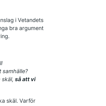
inslag i Vetandets
många bra argument
ing.
l
t samhälle?
 skäl,
så att vi
a skäl. Varför