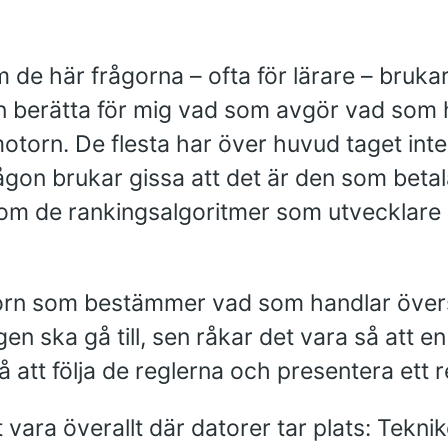
m de här frågorna – ofta för lärare – bruka
 berätta för mig vad som avgör vad som 
motorn. De flesta har över huvud taget inte
ågon brukar gissa att det är den som betal
r om de rankingsalgoritmer som utvecklar
orn som bestämmer vad som handlar övers
n ska gå till, sen råkar det vara så att en
att följa de reglerna och presentera ett re
ara överallt där datorer tar plats: Teknik