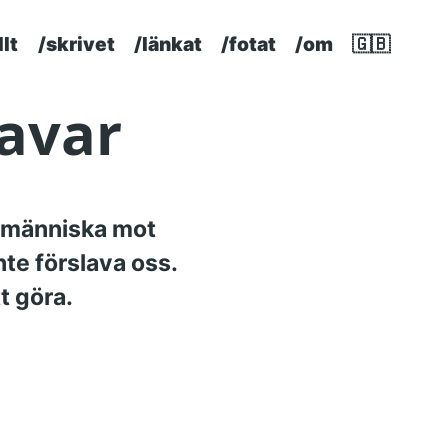
llt
/skrivet
/länkat
/fotat
/om
🇬🇧
p level navigation menu
lavar
la människa mot
nte förslava oss.
t göra.