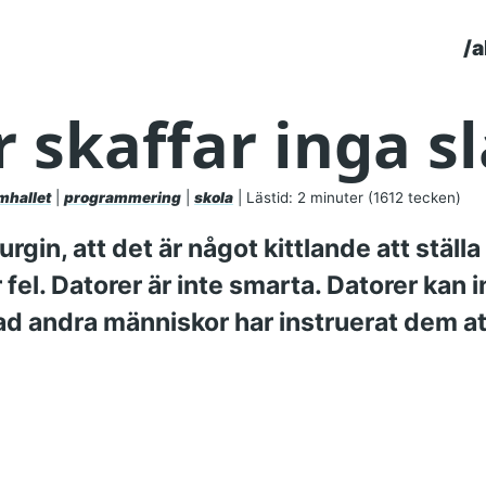
/a
To
 skaffar inga s
mhallet
|
programmering
|
skola
| Lästid: 2 minuter (1612 tecken)
rgin, att det är något kittlande att stäl
fel. Datorer är inte smarta. Datorer kan i
ad andra människor har instruerat dem at