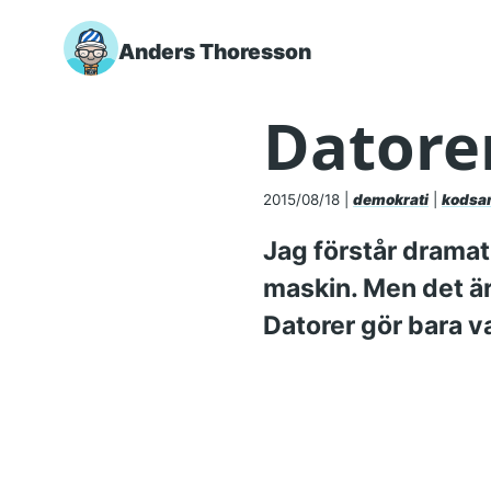
Anders Thoresson
Skip to main content
Datorer
2015/08/18
|
demokrati
|
kodsa
Jag förstår dramatu
maskin. Men det är 
Datorer gör bara v