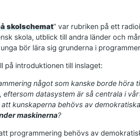
å skolschemat
” var rubriken på ett radio
nsk skola, utblick till andra länder och 
 unga bör lära sig grunderna i programmer
l på introduktionen till inslaget:
ammering något som kanske borde höra til
, eftersom datasystem är så centrala i vår
å att kunskaperna behövs av demokratiska
 under maskinerna
?
att programmering behövs av demokratisk