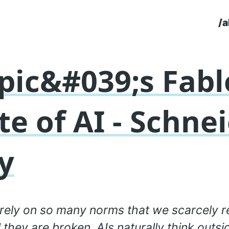
/a
To
pic&#039;s Fabl
te of AI - Schne
y
ely on so many norms that we scarcely r
l they are broken. AIs naturally think outsi