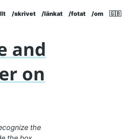
llt
/skrivet
/länkat
/fotat
/om
🇬🇧
p level navigation menu
e and
ier on
ecognize the
de the box,