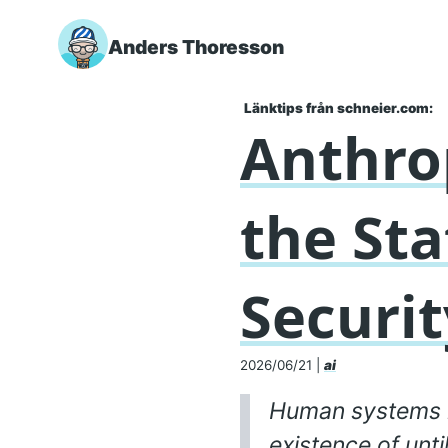
Anders Thoresson
Skip to main content
Länktips från schneier.com:
Anthro
the Sta
Securit
2026/06/21
|
ai
Human systems r
existence of unti