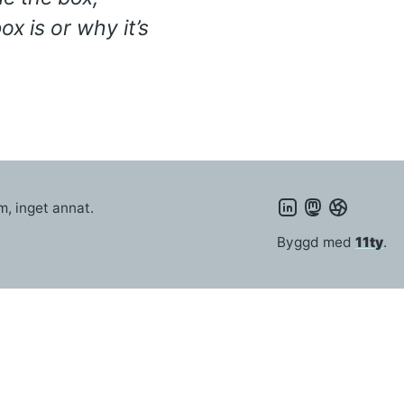
x is or why it’s
, inget annat.
Byggd med
11ty
.