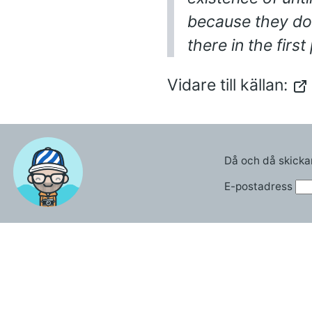
because they don
there in the first
Vidare till källan:
Då och då skicka
E-postadress