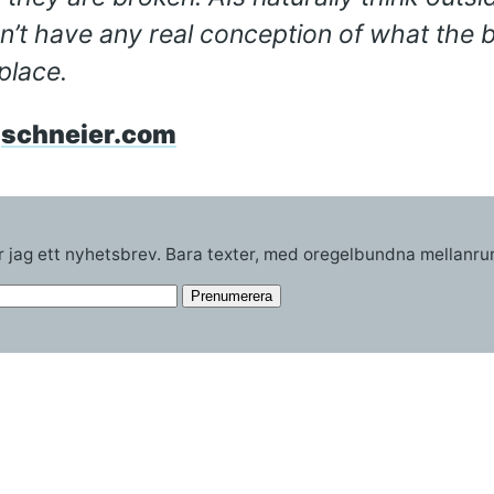
’t have any real conception of what the bo
 place.
schneier.com
r jag ett nyhetsbrev. Bara texter, med oregelbundna mellanrum