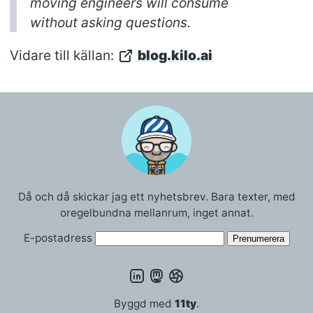
moving engineers will consume
without asking questions.
Vidare till källan:
blog.kilo.ai
Då och då skickar jag ett nyhetsbrev. Bara texter, med
oregelbundna mellanrum, inget annat.
E-postadress
Byggd med
11ty
.