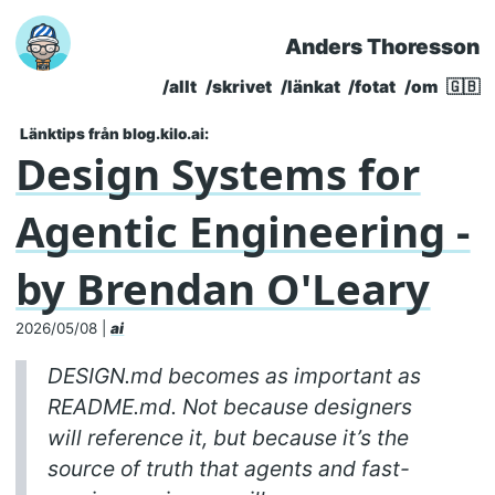
Anders Thoresson
Skip to main content
/allt
/skrivet
/länkat
/fotat
/om
🇬🇧
Top level navigatio
Länktips från blog.kilo.ai:
Design Systems for
Agentic Engineering -
by Brendan O'Leary
2026/05/08
|
ai
DESIGN.md becomes as important as
README.md. Not because designers
will reference it, but because it’s the
source of truth that agents and fast-